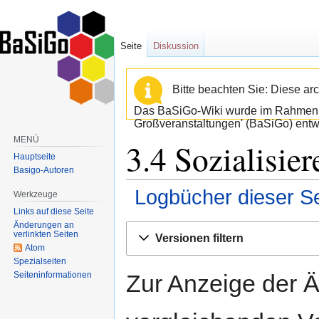
Seite
Diskussion
Bitte beachten Sie: Diese arc
Das BaSiGo-Wiki wurde im Rahmen d
Großveranstaltungen' (BaSiGo) entwi
MENÜ
3.4 Sozialisie
Hauptseite
Basigo-Autoren
Logbücher dieser Se
Werkzeuge
Links auf diese Seite
Änderungen an
Zur
Zur
verlinkten Seiten
Versionen filtern
Navigation
Suche
Atom
springen
springen
Spezialseiten
Seiten­informationen
Zur Anzeige der 