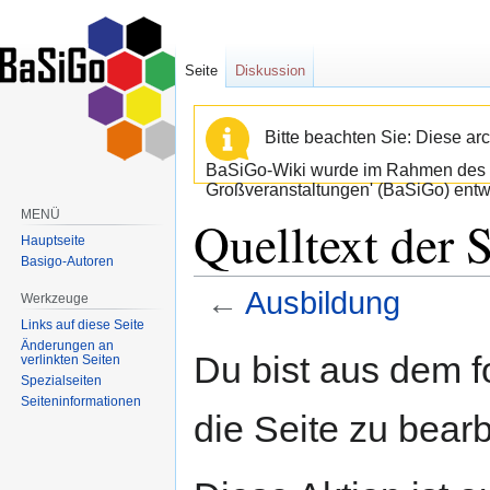
Seite
Diskussion
Bitte beachten Sie: Diese arc
BaSiGo-Wiki wurde im Rahmen des B
Großveranstaltungen' (BaSiGo) entwi
MENÜ
Quelltext der 
Hauptseite
Basigo-Autoren
←
Ausbildung
Werkzeuge
Links auf diese Seite
Änderungen an
Zur
Zur
Du bist aus dem f
verlinkten Seiten
Navigation
Suche
Spezialseiten
springen
springen
Seiten­informationen
die Seite zu bearb