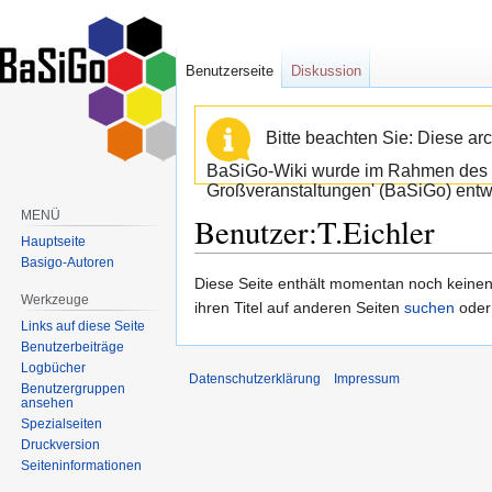
Benutzerseite
Diskussion
Bitte beachten Sie: Diese arc
BaSiGo-Wiki wurde im Rahmen des B
Großveranstaltungen' (BaSiGo) entwi
MENÜ
Benutzer:T.Eichler
Hauptseite
Basigo-Autoren
Zur
Zur
Diese Seite enthält momentan noch keinen T
Werkzeuge
Navigation
Suche
ihren Titel auf anderen Seiten
suchen
oder
Links auf diese Seite
springen
springen
Benutzerbeiträge
Logbücher
Datenschutzerklärung
Impressum
Benutzergruppen
ansehen
Spezialseiten
Druckversion
Seiten­informationen