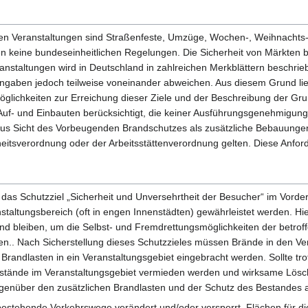
enden Veranstaltungen sind Straßenfeste, Umzüge, Wochen-, Weihnachts-
en keine bundeseinheitlichen Regelungen. Die Sicherheit von Märkten 
nstaltungen wird in Deutschland in zahlreichen Merkblättern beschrie
ngaben jedoch teilweise voneinander abweichen. Aus diesem Grund lie
glichkeiten zur Erreichung dieser Ziele und der Beschreibung der Gru
Auf- und Einbauten berücksichtigt, die keiner Ausführungsgenehmigung
us Sicht des Vorbeugenden Brandschutzes als zusätzliche Bebauungen 
eitsverordnung oder der Arbeitsstättenverordnung gelten. Diese Anford
as Schutzziel „Sicherheit und Unversehrtheit der Besucher“ im Vorderg
staltungsbereich (oft in engen Innenstädten) gewährleistet werden. H
und bleiben, um die Selbst- und Fremdrettungsmöglichkeiten der betroff
en.. Nach Sicherstellung dieses Schutzzieles müssen Brände in den V
Brandlasten in ein Veranstaltungsgebiet eingebracht werden. Sollte tr
-stände im Veranstaltungsgebiet vermieden werden und wirksame Lös
genüber den zusätzlichen Brandlasten und der Schutz des Bestandes a
bestehende Verkehrswege verändert und/oder versperrt. Flächen für d