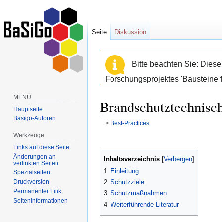
Seite
Diskussion
Bitte beachten Sie: Dies
Forschungsprojektes 'Bausteine f
MENÜ
Brandschutztechnisch
Hauptseite
Basigo-Autoren
<
Best-Practices
Werkzeuge
Zur
Zur
Links auf diese Seite
Navigation
Suche
Änderungen an
Inhaltsverzeichnis
springen
springen
verlinkten Seiten
1
Einleitung
Spezialseiten
Druckversion
2
Schutzziele
Permanenter Link
3
Schutzmaßnahmen
Seiten­informationen
4
Weiterführende Literatur