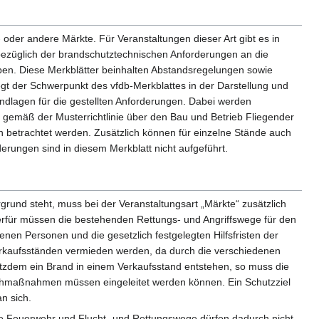
 oder andere Märkte. Für Veranstaltungen dieser Art gibt es in
bezüglich der brandschutztechnischen Anforderungen an die
ben. Diese Merkblätter beinhalten Abstandsregelungen sowie
gt der Schwerpunkt des vfdb-Merkblattes in der Darstellung und
ndlagen für die gestellten Anforderungen. Dabei werden
 gemäß der Musterrichtlinie über den Bau und Betrieb Fliegender
betrachtet werden. Zusätzlich können für einzelne Stände auch
erungen sind in diesem Merkblatt nicht aufgeführt.
rund steht, muss bei der Veranstaltungsart „Märkte“ zusätzlich
ierfür müssen die bestehenden Rettungs- und Angriffswege für den
enen Personen und die gesetzlich festgelegten Hilfsfristen der
erkaufsständen vermieden werden, da durch die verschiedenen
otzdem ein Brand in einem Verkaufsstand entstehen, so muss die
chmaßnahmen müssen eingeleitet werden können. Ein Schutzziel
n sich.
ie Feuerwehr und Flucht- und Rettungswege dürfen dadurch nicht