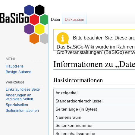
Datei
Diskussion
Bitte beachten Sie: Diese arc
Das BaSiGo-Wiki wurde im Rahmen d
Großveranstaltungen' (BaSiGo) entwi
MENÜ
Informationen zu „Date
Hauptseite
Basigo-Autoren
Basisinformationen
Zur
Zur
Werkzeuge
Navigation
Suche
Links auf diese Seite
springen
springen
Anzeigetitel
Änderungen an
verlinkten Seiten
Standardsortierschlüssel
Spezialseiten
Seitenlänge (in Bytes)
Seiten­informationen
Namensraum
Seitenkennnummer
Seiteninhaltssprache