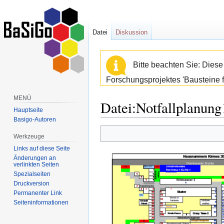
Datei
Diskussion
Bitte beachten Sie: Dies
Forschungsprojektes 'Bausteine f
MENÜ
Datei:Notfallplanung
Hauptseite
Basigo-Autoren
Zur
Zur
Werkzeuge
Navigation
Suche
Links auf diese Seite
springen
springen
Änderungen an
verlinkten Seiten
Spezialseiten
Druckversion
Permanenter Link
Seiten­informationen