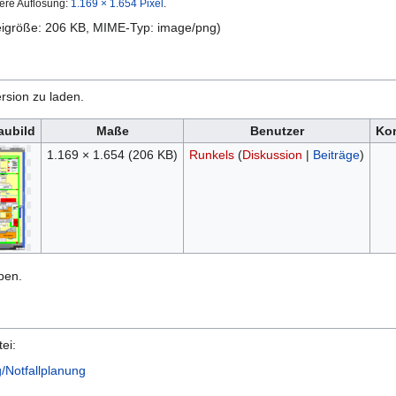
ere Auflösung:
1.169 × 1.654 Pixel
.
teigröße: 206 KB, MIME-Typ:
image/png
)
rsion zu laden.
aubild
Maße
Benutzer
Ko
1.169 × 1.654
(206 KB)
Runkels
(
Diskussion
|
Beiträge
)
ben.
ei:
g/Notfallplanung