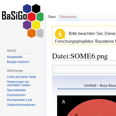
Datei
Diskussion
Bitte beachten Sie: Dies
Forschungsprojektes 'Bausteine f
MENÜ
Datei:SOME6.png
Hauptseite
Basigo-Autoren
Zur
Zur
Werkzeuge
Navigation
Suche
Links auf diese Seite
springen
springen
Änderungen an
verlinkten Seiten
Spezialseiten
Druckversion
Permanenter Link
Seiten­informationen