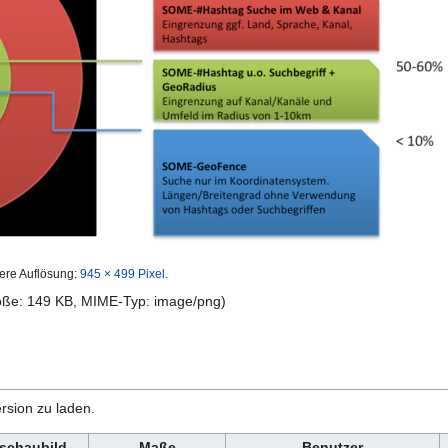
ere Auflösung:
945 × 499 Pixel
.
röße: 149 KB, MIME-Typ:
image/png
)
rsion zu laden.
schaubild
Maße
Benutzer