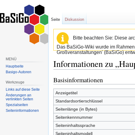
Seite
Diskussion
Bitte beachten Sie: Diese arc
Das BaSiGo-Wiki wurde im Rahmen d
Großveranstaltungen' (BaSiGo) entwi
MENÜ
Informationen zu „Hau
Hauptseite
Basigo-Autoren
Basisinformationen
Zur
Zur
Werkzeuge
Navigation
Suche
Links auf diese Seite
springen
springen
Anzeigetitel
Änderungen an
verlinkten Seiten
Standardsortierschlüssel
Spezialseiten
Seitenlänge (in Bytes)
Seiten­informationen
Seitenkennnummer
Seiteninhaltssprache
Seiteninhaltsmodell