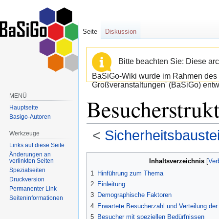
Seite
Diskussion
Bitte beachten Sie: Diese arc
BaSiGo-Wiki wurde im Rahmen des B
Großveranstaltungen' (BaSiGo) entwi
MENÜ
Besucherstrukt
Hauptseite
Basigo-Autoren
<
Sicherheitsbaust
Werkzeuge
Links auf diese Seite
Änderungen an
Zur
Zur
verlinkten Seiten
Inhaltsverzeichnis
Navigation
Suche
Spezialseiten
1
Hinführung zum Thema
springen
springen
Druckversion
2
Einleitung
Permanenter Link
3
Demographische Faktoren
Seiten­informationen
4
Erwartete Besucherzahl und Verteilung de
5
Besucher mit speziellen Bedürfnissen