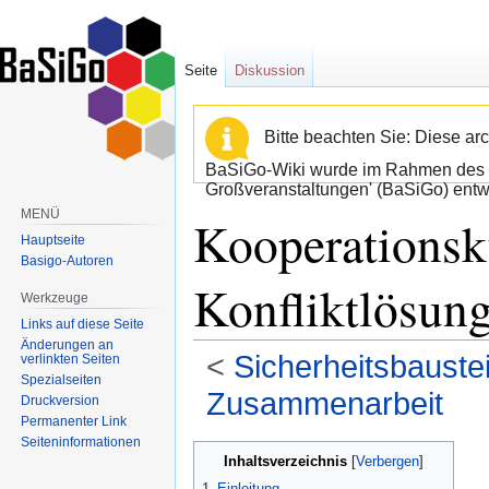
Seite
Diskussion
Bitte beachten Sie: Diese arc
BaSiGo-Wiki wurde im Rahmen des B
Großveranstaltungen' (BaSiGo) entwi
MENÜ
Kooperationsk
Hauptseite
Basigo-Autoren
Konfliktlösun
Werkzeuge
Links auf diese Seite
Änderungen an
<
Sicherheitsbaustei
verlinkten Seiten
Spezialseiten
Zusammenarbeit
Druckversion
Permanenter Link
Seiten­informationen
Zur
Zur
Inhaltsverzeichnis
Navigation
Suche
1
Einleitung