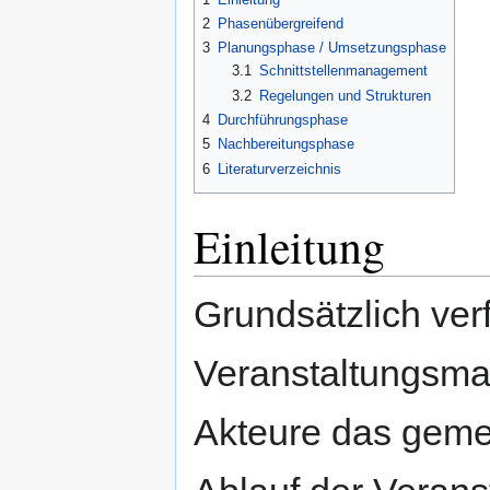
springen
springen
2
Phasenübergreifend
3
Planungsphase / Umsetzungsphase
3.1
Schnittstellenmanagement
3.2
Regelungen und Strukturen
4
Durchführungsphase
5
Nachbereitungsphase
6
Literaturverzeichnis
Einleitung
Grundsätzlich ver
Veranstaltungsm
Akteure das geme