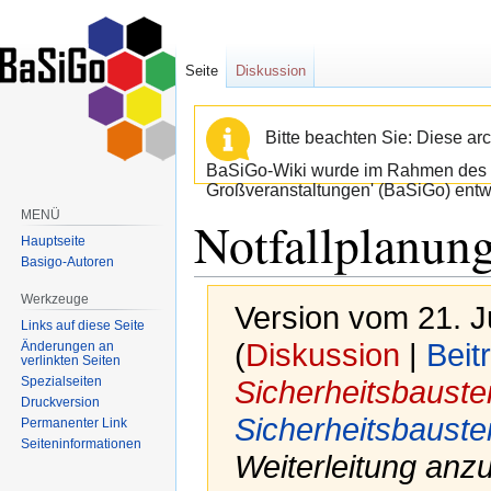
Seite
Diskussion
Bitte beachten Sie: Diese arc
BaSiGo-Wiki wurde im Rahmen des B
Großveranstaltungen' (BaSiGo) entwi
MENÜ
Notfallplanun
Hauptseite
Basigo-Autoren
Werkzeuge
Version vom 21. J
Links auf diese Seite
(
Diskussion
|
Beit
Änderungen an
verlinkten Seiten
Spezialseiten
Sicherheitsbauste
Druckversion
Sicherheitsbauste
Permanenter Link
Seiten­informationen
Weiterleitung anz