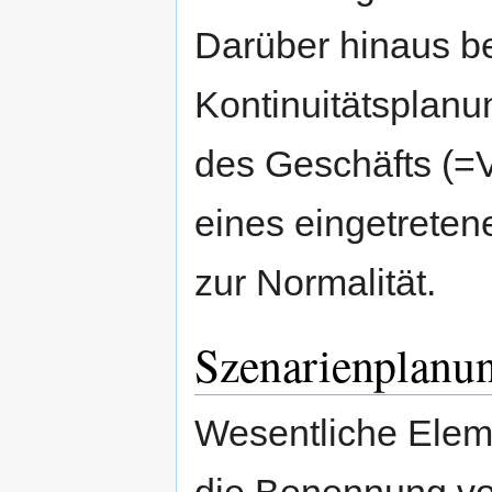
Darüber hinaus be
Kontinuitätsplanu
des Geschäfts (=V
eines eingetrete
zur Normalität.
Szenarienplanu
Wesentliche Elem
die Benennung vo