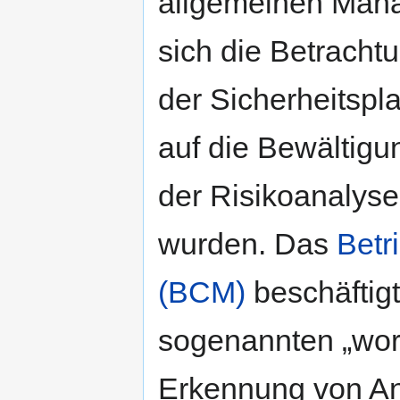
allgemeinen Mana
sich die Betrach
der Sicherheitspl
auf die Bewältig
der Risikoanalyse
wurden. Das
Betr
(BCM)
beschäftigt
sogenannten „wors
Erkennung von Anf