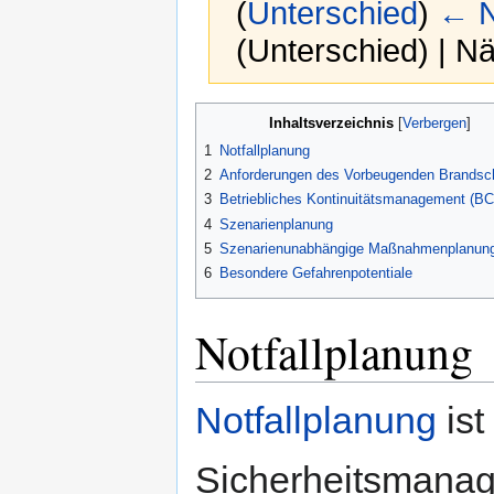
(
Unterschied
)
← N
(Unterschied) | N
Zur
Zur
Inhaltsverzeichnis
Navigation
Suche
1
Notfallplanung
springen
springen
2
Anforderungen des Vorbeugenden Brandsc
3
Betriebliches Kontinuitätsmanagement (B
4
Szenarienplanung
5
Szenarienunabhängige Maßnahmenplanun
6
Besondere Gefahrenpotentiale
Notfallplanung
Notfallplanung
ist
Sicherheitsmanag