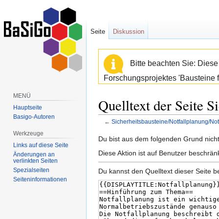
Seite
Diskussion
Bitte beachten Sie: Dies
Forschungsprojektes 'Bausteine f
MENÜ
Quelltext der Seite S
Hauptseite
Basigo-Autoren
←
Sicherheitsbausteine/Notfallplanung/Not
Werkzeuge
Zur
Zur
Du bist aus dem folgenden Grund nicht 
Links auf diese Seite
Navigation
Suche
Diese Aktion ist auf Benutzer beschrän
Änderungen an
springen
springen
verlinkten Seiten
Spezialseiten
Du kannst den Quelltext dieser Seite b
Seiten­informationen