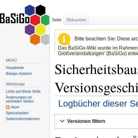
Seite
Diskussion
Bitte beachten Sie: Diese arc
Das BaSiGo-Wiki wurde im Rahmen d
Großveranstaltungen' (BaSiGo) entwi
MENÜ
Sicherheitsbau
Hauptseite
Basigo-Autoren
Versionsgesch
Werkzeuge
Links auf diese Seite
Änderungen an
Logbücher dieser Se
verlinkten Seiten
Atom
Spezialseiten
Zur
Zur
Seiten­informationen
Versionen filtern
Navigation
Suche
springen
springen