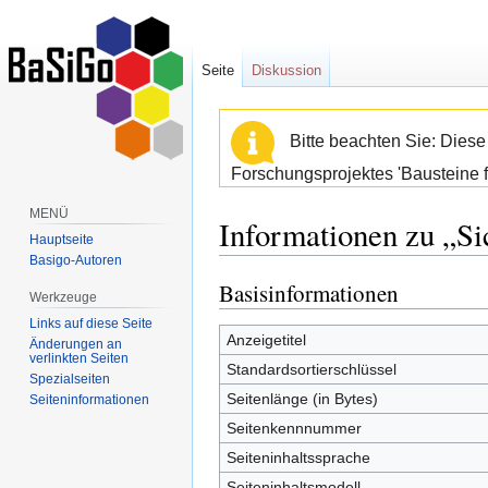
Seite
Diskussion
Bitte beachten Sie: Dies
Forschungsprojektes 'Bausteine f
MENÜ
Informationen zu „Si
Hauptseite
Basigo-Autoren
Basisinformationen
Zur
Zur
Werkzeuge
Navigation
Suche
Links auf diese Seite
springen
springen
Anzeigetitel
Änderungen an
verlinkten Seiten
Standardsortierschlüssel
Spezialseiten
Seitenlänge (in Bytes)
Seiten­informationen
Seitenkennnummer
Seiteninhaltssprache
Seiteninhaltsmodell