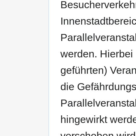
Besucherverkehr
Innenstadtberei
Parallelveransta
werden. Hierbei 
geführten) Veran
die Gefährdungsl
Parallelveranst
hingewirkt werd
verschoben wird