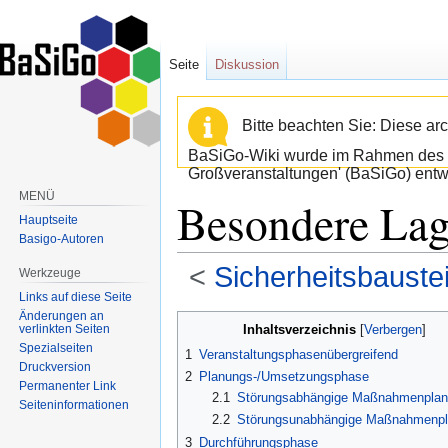
Seite
Diskussion
Bitte beachten Sie: Diese arc
BaSiGo-Wiki wurde im Rahmen des B
Großveranstaltungen' (BaSiGo) entwi
MENÜ
Besondere La
Hauptseite
Basigo-Autoren
<
Sicherheitsbauste
Werkzeuge
Links auf diese Seite
Änderungen an
Zur
Zur
verlinkten Seiten
Inhaltsverzeichnis
Navigation
Suche
Spezialseiten
1
Veranstaltungsphasenübergreifend
springen
springen
Druckversion
2
Planungs-/Umsetzungsphase
Permanenter Link
2.1
Störungsabhängige Maßnahmenpla
Seiten­informationen
2.2
Störungsunabhängige Maßnahmenp
3
Durchführungsphase