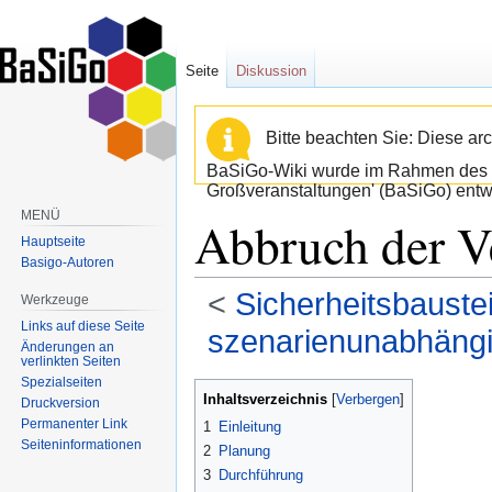
Seite
Diskussion
Bitte beachten Sie: Diese arc
BaSiGo-Wiki wurde im Rahmen des B
Großveranstaltungen' (BaSiGo) entwi
MENÜ
Abbruch der V
Hauptseite
Basigo-Autoren
<
Sicherheitsbauste
Werkzeuge
Links auf diese Seite
szenarienunabhäng
Änderungen an
verlinkten Seiten
Spezialseiten
Zur
Zur
Inhaltsverzeichnis
Druckversion
Navigation
Suche
Permanenter Link
1
Einleitung
springen
springen
Seiten­informationen
2
Planung
3
Durchführung