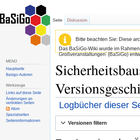
Seite
Diskussion
Bitte beachten Sie: Diese arc
Das BaSiGo-Wiki wurde im Rahmen d
Großveranstaltungen' (BaSiGo) entwi
MENÜ
Sicherheitsba
Hauptseite
Basigo-Autoren
Versionsgesch
Werkzeuge
Links auf diese Seite
Änderungen an
Logbücher dieser Se
verlinkten Seiten
Atom
Spezialseiten
Zur
Zur
Seiten­informationen
Versionen filtern
Navigation
Suche
springen
springen