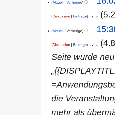
16:0
Aktuell
Vorherige
‎
5.
Diskussion
Beiträge
15:3
Aktuell
Vorherige
‎
4.
Diskussion
Beiträge
Seite wurde neu
„{{DISPLAYTITLE
=Anwendungsbere
die Veranstaltun
mehr als überm