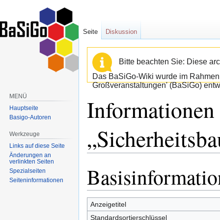
Seite
Diskussion
Bitte beachten Sie: Diese arc
Das BaSiGo-Wiki wurde im Rahmen d
Großveranstaltungen' (BaSiGo) entwi
MENÜ
Informationen
Hauptseite
Basigo-Autoren
„Sicherheitsb
Werkzeuge
Links auf diese Seite
Änderungen an
verlinkten Seiten
Basisinformati
Zur
Zur
Spezialseiten
Navigation
Suche
Seiten­informationen
springen
springen
Anzeigetitel
Standardsortierschlüssel