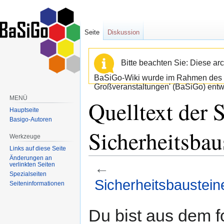
Seite
Diskussion
Bitte beachten Sie: Diese arc
BaSiGo-Wiki wurde im Rahmen des B
Großveranstaltungen' (BaSiGo) entwi
MENÜ
Quelltext der S
Hauptseite
Basigo-Autoren
Sicherheitsbau
Werkzeuge
Links auf diese Seite
Änderungen an
←
verlinkten Seiten
Spezialseiten
Sicherheitsbaustein
Seiten­informationen
Zur
Zur
Du bist aus dem f
Navigation
Suche