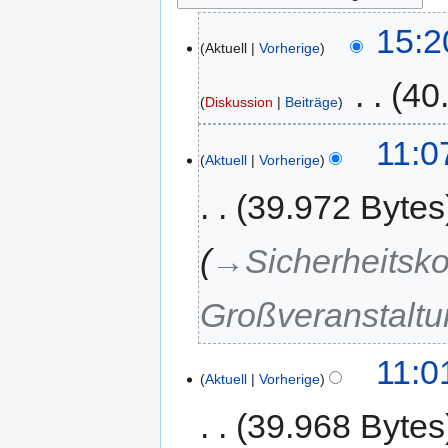
15:2
Aktuell
Vorherige
‎
40
Diskussion
Beiträge
11:0
Aktuell
Vorherige
39.972 Bytes
→‎Sicherheitsk
Großveranstaltu
11:0
Aktuell
Vorherige
39.968 Bytes