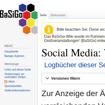
Seite
Diskussion
Bitte beachten Sie: Diese arc
Das BaSiGo-Wiki wurde im Rahmen d
Großveranstaltungen' (BaSiGo) entwi
MENÜ
Social Media: 
Hauptseite
Basigo-Autoren
Logbücher dieser Se
Werkzeuge
Links auf diese Seite
Änderungen an
Zur
Zur
verlinkten Seiten
Versionen filtern
Navigation
Suche
Atom
springen
springen
Spezialseiten
Seiten­informationen
Zur Anzeige der 