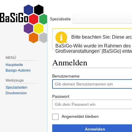
Spezialseite
Bitte beachten Sie: Diese arc
BaSiGo-Wiki wurde im Rahmen des B
Großveranstaltungen' (BaSiGo) entwi
MENÜ
Anmelden
Hauptseite
Basigo-Autoren
Zur
Zur
Benutzername
Werkzeuge
Navigation
Suche
Spezialseiten
springen
springen
Druckversion
Passwort
Angemeldet bleiben
Anmelden