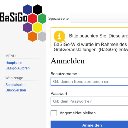
Spezialseite
Bitte beachten Sie: Diese arc
BaSiGo-Wiki wurde im Rahmen des B
Großveranstaltungen' (BaSiGo) entwi
MENÜ
Anmelden
Hauptseite
Basigo-Autoren
Zur
Zur
Benutzername
Werkzeuge
Navigation
Suche
Spezialseiten
springen
springen
Druckversion
Passwort
Angemeldet bleiben
Anmelden