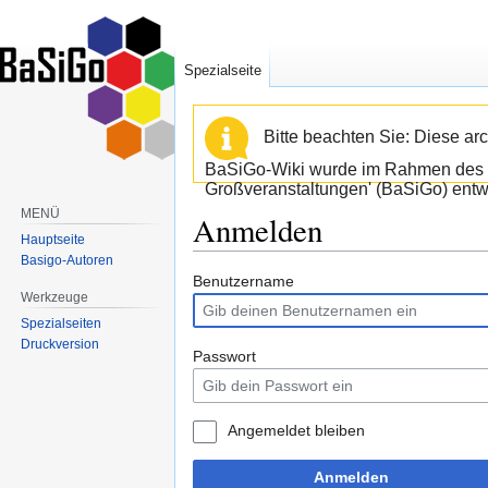
Spezialseite
Bitte beachten Sie: Diese arc
BaSiGo-Wiki wurde im Rahmen des B
Großveranstaltungen' (BaSiGo) entwi
MENÜ
Anmelden
Hauptseite
Basigo-Autoren
Zur
Zur
Benutzername
Werkzeuge
Navigation
Suche
Spezialseiten
springen
springen
Druckversion
Passwort
Angemeldet bleiben
Anmelden