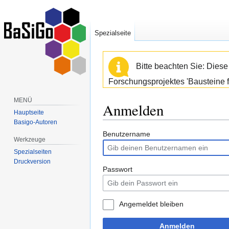
Spezialseite
Bitte beachten Sie: Dies
Forschungsprojektes 'Bausteine f
MENÜ
Anmelden
Hauptseite
Basigo-Autoren
Zur
Zur
Benutzername
Werkzeuge
Navigation
Suche
Spezialseiten
springen
springen
Druckversion
Passwort
Angemeldet bleiben
Anmelden