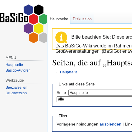
Hauptseite
Diskussion
Bitte beachten Sie: Diese arc
Das BaSiGo-Wiki wurde im Rahmen d
Großveranstaltungen' (BaSiGo) entwi
MENÜ
Seiten, die auf „Haupts
Hauptseite
Basigo-Autoren
←
Hauptseite
Werkzeuge
Zur
Zur
Links auf diese Seite
Spezialseiten
Navigation
Suche
Seite:
Druckversion
springen
springen
Filter
Vorlageneinbindungen
ausblenden
| Lin