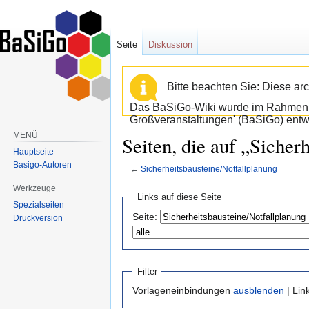
Seite
Diskussion
Bitte beachten Sie: Diese arc
Das BaSiGo-Wiki wurde im Rahmen d
Großveranstaltungen' (BaSiGo) entwi
MENÜ
Seiten, die auf „Sicher
Hauptseite
Basigo-Autoren
←
Sicherheitsbausteine/Notfallplanung
Werkzeuge
Zur
Zur
Links auf diese Seite
Spezialseiten
Navigation
Suche
Seite:
Druckversion
springen
springen
Filter
Vorlageneinbindungen
ausblenden
| Lin