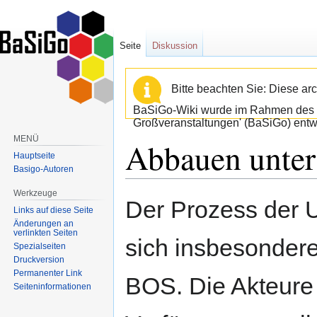
Seite
Diskussion
Bitte beachten Sie: Diese arc
BaSiGo-Wiki wurde im Rahmen des B
Großveranstaltungen' (BaSiGo) entwi
MENÜ
Abbauen unter
Hauptseite
Basigo-Autoren
Werkzeuge
Zur
Zur
Der Prozess der 
Links auf diese Seite
Navigation
Suche
Änderungen an
springen
springen
verlinkten Seiten
sich insbesondere
Spezialseiten
Druckversion
Permanenter Link
BOS. Die Akteure 
Seiten­informationen