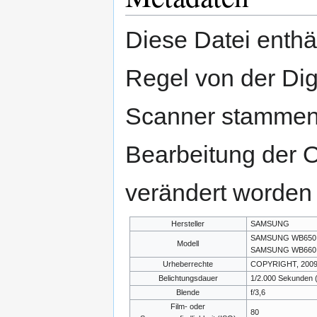
Diese Datei enthäl
Regel von der Di
Scanner stammen.
Bearbeitung der O
verändert worden 
Hersteller
SAMSUNG
SAMSUNG WB650 /
Modell
SAMSUNG WB660
Urheberrechte
COPYRIGHT, 200
Belichtungsdauer
1/2.000 Sekunden 
Blende
f/3,6
Film- oder
80