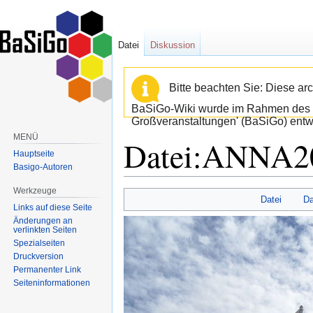
Datei
Diskussion
Bitte beachten Sie: Diese arc
BaSiGo-Wiki wurde im Rahmen des B
Großveranstaltungen' (BaSiGo) entwi
MENÜ
Datei:ANNA20
Hauptseite
Basigo-Autoren
Werkzeuge
Zur
Zur
Datei
Da
Links auf diese Seite
Navigation
Suche
Änderungen an
springen
springen
verlinkten Seiten
Spezialseiten
Druckversion
Permanenter Link
Seiten­informationen