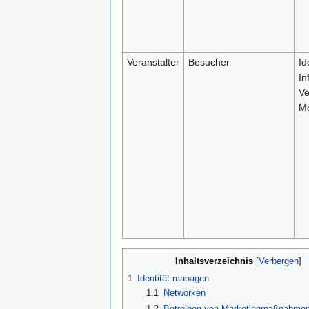
Veranstalter
Besucher
Id
In
Ve
M
Inhaltsverzeichnis
1
Identität managen
1.1
Networken
1.2
Betreiben von Marketingmaßnahme