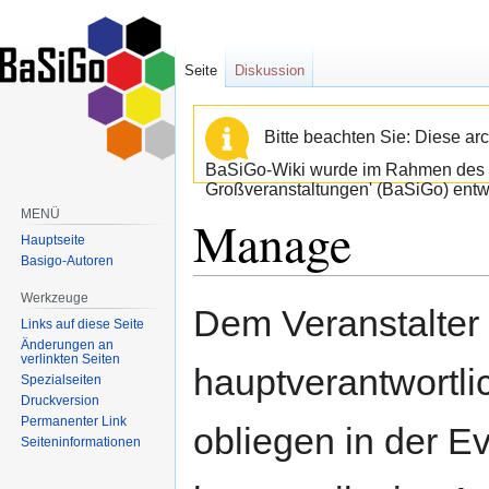
Seite
Diskussion
Bitte beachten Sie: Diese arc
BaSiGo-Wiki wurde im Rahmen des B
Großveranstaltungen' (BaSiGo) entwi
MENÜ
Manage
Hauptseite
Basigo-Autoren
Werkzeuge
Zur
Zur
Dem Veranstalter 
Links auf diese Seite
Navigation
Suche
Änderungen an
springen
springen
verlinkten Seiten
hauptverantwortl
Spezialseiten
Druckversion
Permanenter Link
obliegen in der E
Seiten­informationen