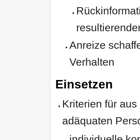
Rückinformat
resultierend
Anreize schaff
Verhalten
Einsetzen
Kriterien für au
adäquaten Perso
individuelle k