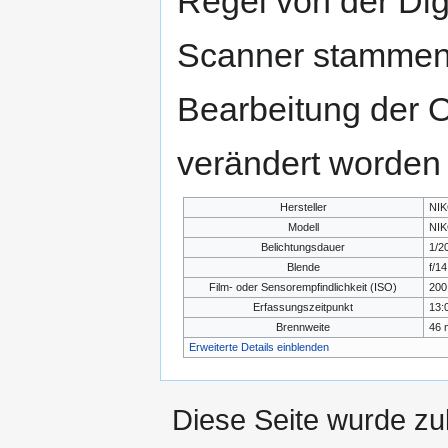
Regel von der Di
Scanner stammen.
Bearbeitung der O
verändert worden 
Hersteller
NI
Modell
NIK
Belichtungsdauer
1/2
Blende
f/14
Film- oder Sensorempfindlichkeit (ISO)
200
Erfassungszeitpunkt
13:
Brennweite
46
Erweiterte Details einblenden
Diese Seite wurde zu