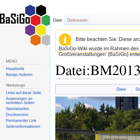
Datei
Diskussion
Bitte beachten Sie: Diese arc
BaSiGo-Wiki wurde im Rahmen des B
Großveranstaltungen' (BaSiGo) entwi
MENÜ
Datei:BM2013
Hauptseite
Basigo-Autoren
Werkzeuge
Zur
Zur
Datei
Da
Links auf diese Seite
Navigation
Suche
Änderungen an
springen
springen
verlinkten Seiten
Spezialseiten
Druckversion
Permanenter Link
Seiten­informationen