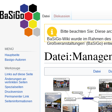
Datei
Diskussion
Bitte beachten Sie: Diese arc
BaSiGo-Wiki wurde im Rahmen des B
Großveranstaltungen' (BaSiGo) entwi
MENÜ
Datei:Manage
Hauptseite
Basigo-Autoren
Werkzeuge
Zur
Zur
Datei
Da
Links auf diese Seite
Navigation
Suche
Änderungen an
springen
springen
verlinkten Seiten
Spezialseiten
Druckversion
Permanenter Link
Seiten­informationen