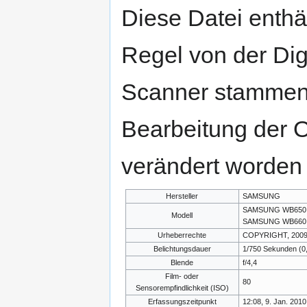
Diese Datei enthäl
Regel von der Di
Scanner stammen.
Bearbeitung der O
verändert worden 
Hersteller
SAMSUNG
SAMSUNG WB650 /
Modell
SAMSUNG WB660
Urheberrechte
COPYRIGHT, 200
Belichtungsdauer
1/750 Sekunden (
Blende
f/4,4
Film- oder
80
Sensorempfindlichkeit (ISO)
Erfassungszeitpunkt
12:08, 9. Jan. 2010