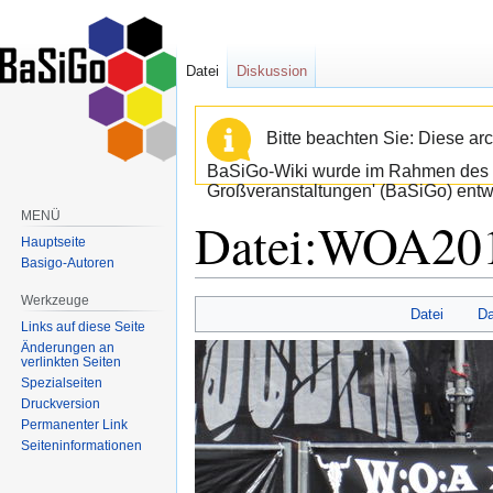
Datei
Diskussion
Bitte beachten Sie: Diese arc
BaSiGo-Wiki wurde im Rahmen des B
Großveranstaltungen' (BaSiGo) entwi
MENÜ
Datei:WOA201
Hauptseite
Basigo-Autoren
Werkzeuge
Zur
Zur
Datei
Da
Links auf diese Seite
Navigation
Suche
Änderungen an
springen
springen
verlinkten Seiten
Spezialseiten
Druckversion
Permanenter Link
Seiten­informationen