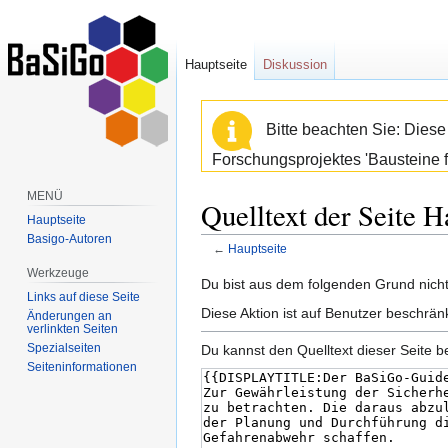
Hauptseite
Diskussion
Bitte beachten Sie: Dies
Forschungsprojektes 'Bausteine f
MENÜ
Quelltext der Seite H
Hauptseite
Basigo-Autoren
←
Hauptseite
Werkzeuge
Zur
Zur
Du bist aus dem folgenden Grund nicht 
Links auf diese Seite
Navigation
Suche
Diese Aktion ist auf Benutzer beschrän
Änderungen an
springen
springen
verlinkten Seiten
Spezialseiten
Du kannst den Quelltext dieser Seite b
Seiten­informationen