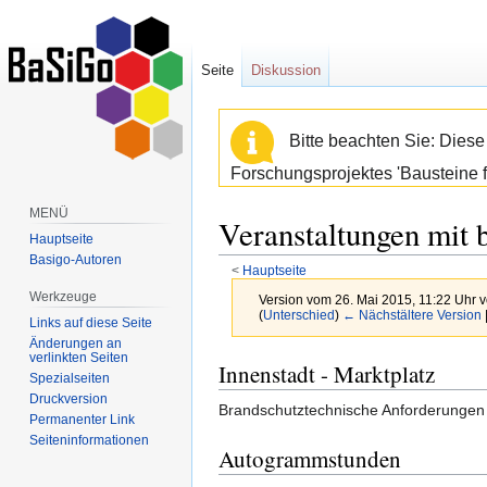
Seite
Diskussion
Bitte beachten Sie: Dies
Forschungsprojektes 'Bausteine f
MENÜ
Veranstaltungen mit
Hauptseite
Basigo-Autoren
<
Hauptseite
Werkzeuge
Version vom 26. Mai 2015, 11:22 Uhr 
(
Unterschied
)
← Nächstältere Version
Links auf diese Seite
Änderungen an
verlinkten Seiten
Zur
Zur
Innenstadt - Marktplatz
Spezialseiten
Navigation
Suche
Druckversion
Brandschutztechnische Anforderungen 
springen
springen
Permanenter Link
Seiten­informationen
Autogrammstunden