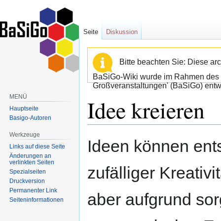
Seite
Diskussion
Bitte beachten Sie: Diese arc
BaSiGo-Wiki wurde im Rahmen des B
Großveranstaltungen' (BaSiGo) entwi
MENÜ
Idee kreieren
Hauptseite
Basigo-Autoren
Werkzeuge
Zur
Zur
Ideen können ents
Links auf diese Seite
Navigation
Suche
Änderungen an
springen
springen
verlinkten Seiten
zufälliger Kreativ
Spezialseiten
Druckversion
Permanenter Link
aber aufgrund sor
Seiten­informationen