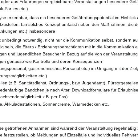
ie oder aus Erfahrungen vergleichbarer Veranstaltungen besondere Ge
-Parties etc.)
 erkennbar, dass ein besonderes Gefährdungspotential im Hinblick auf
fzustellen. Ein solches Konzept umfasst neben den Maßnahmen, die de
nkungen etc.) insbesondere
nbedingt notwendig, nicht nur die Kommunikation selbst, sondern au
ig sein, die Eltern / Erziehungsberechtigten mit in die Kommunikation
jungen und jugendlichen Besucher in Bezug auf die von der Veranstalt
gen genauso wie Kontrolle und deren Konsequenzen
nungspersonal, gastronomisches Personal etc.) im Umgang mit der Zie
rungsmöglichkeiten etc.)
llen (z.B. Sanitätsdienst, Ordnungs-, bzw. Jugendamt), Fürsorgestellen
hiedenfarbige Bändchen je nach Alter, Downloadformulare für Erlaubnis
 Nachsendemöglichkeit z.B. per Fax)
ne, Akkuladestationen, Sonnencreme, Wärmedecken etc.
e getroffenen Annahmen sind während der Veranstaltung regelmäßi
e festzustellen, ob Meldungen auf Einzelfälle und individuelles Fehlv