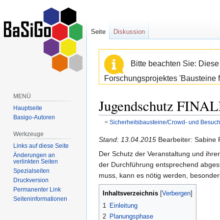
Seite
Diskussion
Bitte beachten Sie: Dies
Forschungsprojektes 'Bausteine f
MENÜ
Jugendschutz FIN
Hauptseite
Basigo-Autoren
<
Sicherheitsbausteine/Crowd- und Besu
Werkzeuge
Zur
Zur
Stand: 13.04.2015
Bearbeiter: Sabine
Links auf diese Seite
Navigation
Suche
Der Schutz der Veranstaltung und ihrer
Änderungen an
springen
springen
verlinkten Seiten
der Durchführung entsprechend abgest
Spezialseiten
muss, kann es nötig werden, besonder
Druckversion
Permanenter Link
Inhaltsverzeichnis
Seiten­informationen
1
Einleitung
2
Planungsphase