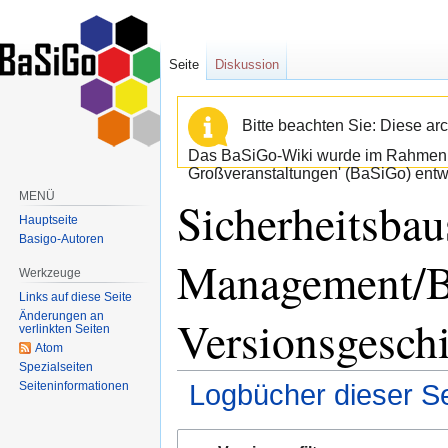
Seite
Diskussion
Bitte beachten Sie: Diese arc
Das BaSiGo-Wiki wurde im Rahmen d
Großveranstaltungen' (BaSiGo) entwi
MENÜ
Sicherheitsba
Hauptseite
Basigo-Autoren
Management/Be
Werkzeuge
Links auf diese Seite
Änderungen an
Versionsgesch
verlinkten Seiten
Atom
Spezialseiten
Seiten­informationen
Logbücher dieser Se
Zur
Zur