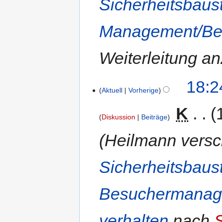
Sicherheitsbaus
Management/Bes
Weiterleitung a
18:2
Aktuell
Vorherige
‎
K
Diskussion
Beiträge
Heilmann versc
Sicherheitsbaus
Besuchermanage
verhalten
nach