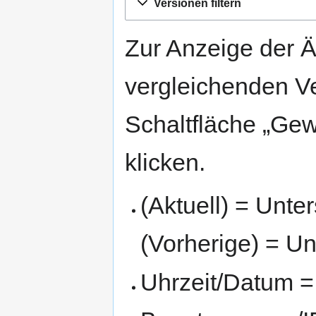
Versionen filtern
Navigation
Suche
springen
springen
Zur Anzeige der 
vergleichenden V
Schaltfläche „Gew
klicken.
(Aktuell) = Unte
(Vorherige) = Un
Uhrzeit/Datum = 