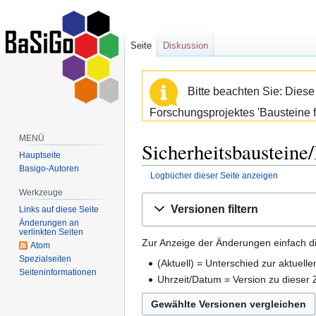
Seite
Diskussion
Bitte beachten Sie: Dies
Forschungsprojektes 'Bausteine f
MENÜ
Sicherheitsbausteine/
Hauptseite
Basigo-Autoren
Logbücher dieser Seite anzeigen
Werkzeuge
Zur
Zur
Versionen filtern
Links auf diese Seite
Navigation
Suche
Änderungen an
springen
springen
verlinkten Seiten
Zur Anzeige der Änderungen einfach di
Atom
Spezialseiten
(Aktuell) = Unterschied zur aktuell
Seiten­informationen
Uhrzeit/Datum = Version zu dieser