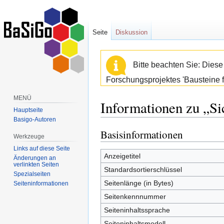
Seite
Diskussion
Bitte beachten Sie: Dies
Forschungsprojektes 'Bausteine f
MENÜ
Informationen zu „Sic
Hauptseite
Basigo-Autoren
Basisinformationen
Zur
Zur
Werkzeuge
Navigation
Suche
Links auf diese Seite
springen
springen
Anzeigetitel
Änderungen an
verlinkten Seiten
Standardsortierschlüssel
Spezialseiten
Seitenlänge (in Bytes)
Seiten­informationen
Seitenkennnummer
Seiteninhaltssprache
Seiteninhaltsmodell