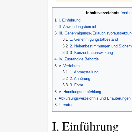
Zur
Zur
Inhaltsverzeichnis
Navigation
Suche
1
I. Einführung
springen
springen
2
II. Anwendungsbereich
3
III. Genehmigungs-/Erlaubnisvoraussetzu
3.1
1. Genehmigungstatbestand
3.2
2. Nebenbestimmungen und Sicherhe
3.3
3. Konzentrationswirkung
4
IV. Zuständige Behörde
5
V. Verfahren
5.1
1. Antragstellung
5.2
2. Anhörung
5.3
3. Form
6
V. Handlungsempfehlung
7
Abkürzungsverzeichnis und Erläuterungen
8
Literatur
I. Einführung