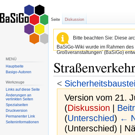
Seite
Diskussion
Bitte beachten Sie: Diese arc
BaSiGo-Wiki wurde im Rahmen des B
Großveranstaltungen' (BaSiGo) entwi
MENÜ
Straßenverkehr
Hauptseite
Basigo-Autoren
<
Sicherheitsbauste
Werkzeuge
Links auf diese Seite
Version vom 21. J
Änderungen an
verlinkten Seiten
Spezialseiten
(
Diskussion
|
Beit
Druckversion
(
Unterschied
)
← N
Permanenter Link
Seiten­informationen
(Unterschied) | N