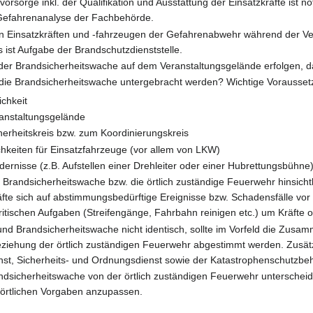
rsorge inkl. der Qualifikation und Ausstattung der Einsatzkräfte ist n
efahrenanalyse der Fachbehörde.
von Einsatzkräften und -fahrzeugen der Gefahrenabwehr während der
 ist Aufgabe der Brandschutzdienststelle.
te der Brandsicherheitswache auf dem Veranstaltungsgelände erfolgen, 
l die Brandsicherheitswache untergebracht werden? Wichtige Vorausset
chkeit
anstaltungsgelände
erheitskreis bzw. zum Koordinierungskreis
chkeiten für Einsatzfahrzeuge (vor allem von LKW)
dernisse (z.B. Aufstellen einer Drehleiter oder einer Hubrettungsbühne
randsicherheitswache bzw. die örtlich zuständige Feuerwehr hinsichtl
te sich auf abstimmungsbedürftige Ereignisse bzw. Schadensfälle vor 
nkritischen Aufgaben (Streifengänge, Fahrbahn reinigen etc.) um Kräft
und Brandsicherheitswache nicht identisch, sollte im Vorfeld die Zus
eziehung der örtlich zuständigen Feuerwehr abgestimmt werden. Zusätzl
ienst, Sicherheits- und Ordnungsdienst sowie der Katastrophenschutzbe
randsicherheitswache von der örtlich zuständigen Feuerwehr unterscheid
e örtlichen Vorgaben anzupassen.