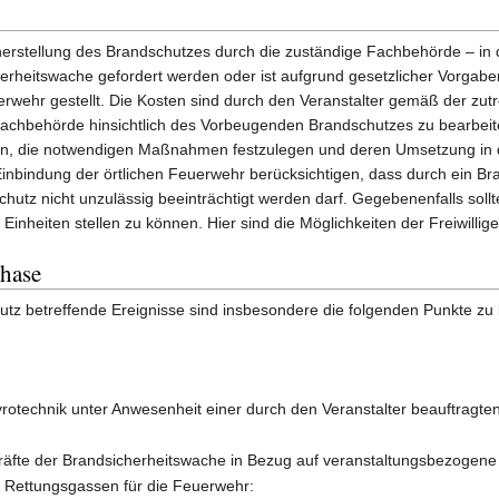
rstellung des Brandschutzes durch die zuständige Fachbehörde – in der
erheitswache gefordert werden oder ist aufgrund gesetzlicher Vorgabe
uerwehr gestellt. Die Kosten sind durch den Veranstalter gemäß der 
 Fachbehörde hinsichtlich des Vorbeugenden Brandschutzes zu bearbeite
en, die notwendigen Maßnahmen festzulegen und deren Umsetzung in d
inbindung der örtlichen Feuerwehr berücksichtigen, dass durch ein Bra
hutz nicht unzulässig beeinträchtigt werden darf. Gegebenenfalls sol
nheiten stellen zu können. Hier sind die Möglichkeiten der Freiwillig
hase
tz betreffende Ereignisse sind insbesondere die folgenden Punkte zu
otechnik unter Anwesenheit einer durch den Veranstalter beauftragte
Kräfte der Brandsicherheitswache in Bezug auf veranstaltungsbezogen
 Rettungsgassen für die Feuerwehr: