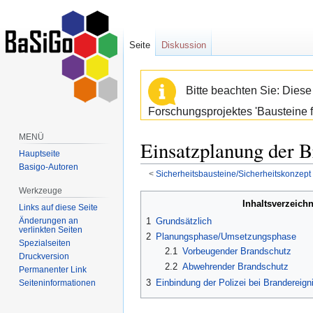
Seite
Diskussion
Bitte beachten Sie: Dies
Forschungsprojektes 'Bausteine f
MENÜ
Einsatzplanung der B
Hauptseite
Basigo-Autoren
<
Sicherheitsbausteine/Sicherheitskonzept
Werkzeuge
Zur
Zur
Inhaltsverzeichn
Links auf diese Seite
Navigation
Suche
Änderungen an
1
Grundsätzlich
springen
springen
verlinkten Seiten
2
Planungsphase/Umsetzungsphase
Spezialseiten
2.1
Vorbeugender Brandschutz
Druckversion
2.2
Abwehrender Brandschutz
Permanenter Link
3
Einbindung der Polizei bei Brandereig
Seiten­informationen