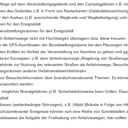
Wege auf dem Veranstaltungsgelände und den Campingplätzen z.B. mit
änen des Geländes z.B. in Form von Rasterkarten (Geländebezeichnun
ür den Ausbau (z.B. ausreichende Wegbreite und Wegbefestigung) und
en für den Ereignisfall
reitstellungsräumen für den Ereignisfall:
ich Anfahrtswege nicht mit Fluchtwegen überlagern bzw. diese kreuzen
ten die GPS-Koordinaten der Bereitstellungsräume bei den Planungen hi
ten Kräften im Vorfeld der Veranstaltung zur Kenntnis zu geben und gg
teren Konzepten, z.B. dem Verkehrskonzept (Regelung von Straßensp
hörde zur Nutzung der relevanten Straßen als Anfahrtswege; Besuchers
ellungsräumen anderer Gefahrenabwehrbehörden
zur Besucherinformation über brandschutzrelevante Themen. Es könne
ransportiert werden:
h möglicher Brandgefahren (z.B. Sicherheitshinweise beim Grillen, Rauc
dfall
lüssen (wetterbedingte Störungen), z.B. (Wald-)Brände in Folge von Hit
hutzrelevanter Ereignisse können sich eine Reihe von Schnittstellen
ispielsweise die Aufgabe der Freihaltung von Anfahrtswegen; hier soll