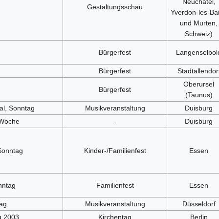
Neuchâtel,
Gestaltungsschau
Yverdon-les-Ba
und Murten,
Schweiz)
Bürgerfest
Langenselbol
Bürgerfest
Stadtallendor
Oberursel
Bürgerfest
(Taunus)
al, Sonntag
Musikveranstaltung
Duisburg
 Woche
-
Duisburg
 Sonntag
Kinder-/Familienfest
Essen
nntag
Familienfest
Essen
tag
Musikveranstaltung
Düsseldorf
g 2003
Kirchentag
Berlin