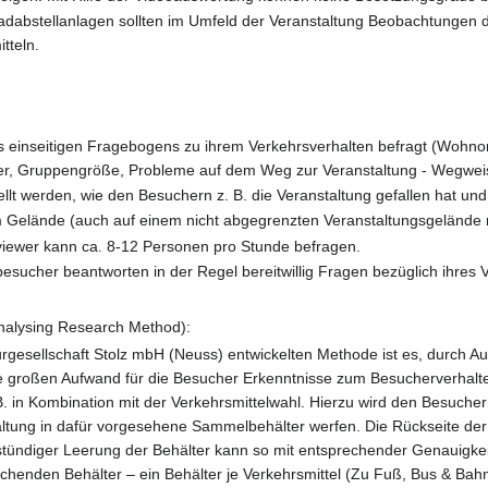
abstellanlagen sollten im Umfeld der Veranstaltung Beobachtungen d
tteln.
s einseitigen Fragebogens zu ihrem Verkehrsverhalten befragt (Wohnort,
uer, Gruppengröße, Probleme auf dem Weg zur Veranstaltung - Wegwei
llt werden, wie den Besuchern z. B. die Veranstaltung gefallen hat un
m Gelände (auch auf einem nicht abgegrenzten Veranstaltungsgelände 
rviewer kann ca. 8-12 Personen pro Stunde befragen.
esucher beantworten in der Regel bereitwillig Fragen bezüglich ihres V
alysing Research Method):
urgesellschaft Stolz mbH (Neuss) entwickelten Methode ist es, durch A
 großen Aufwand für die Besucher Erkenntnisse zum Besucherverhalten 
 B. in Kombination mit der Verkehrsmittelwahl. Hierzu wird den Besuch
ltung in dafür vorgesehene Sammelbehälter werfen. Die Rückseite der Vi
elstündiger Leerung der Behälter kann so mit entsprechender Genauigkei
echenden Behälter – ein Behälter je Verkehrsmittel (Zu Fuß, Bus & Bah