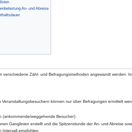
linien
zenbelastung An- und Abreise
nthaltsdauer
nen verschiedene Zähl- und Befragungsmethoden angewandt werden. I
n Veranstaltungsbesuchern können nur über Befragungen ermittelt werd
en (ankommende/weggehende Besucher):
önnen Ganglinien erstellt und die Spitzenstunde der An- und Abreise 
 Intervall empfohlen.