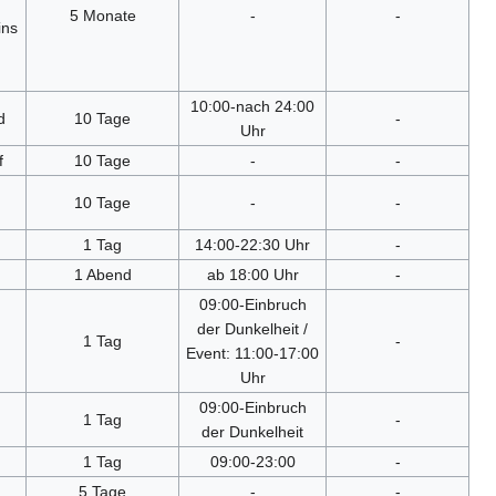
5 Monate
-
-
ins
10:00-nach 24:00
d
10 Tage
-
Uhr
f
10 Tage
-
-
10 Tage
-
-
1 Tag
14:00-22:30 Uhr
-
1 Abend
ab 18:00 Uhr
-
09:00-Einbruch
der Dunkelheit /
1 Tag
-
Event: 11:00-17:00
Uhr
09:00-Einbruch
1 Tag
-
der Dunkelheit
1 Tag
09:00-23:00
-
5 Tage
-
-