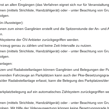
st an allen Eingängen (das Verfahren eignet sich nur für Veranstaltu
en (mittels Strichliste, Handzählgerät) oder - unter Beachtung von G
olgen.
in-/Aussteiger):
nnen zum einen Ganglinien erstellt und die Spitzenstunde der An- und
n.
ählsysteme der ÖV-Anbieter zurückgegriffen werden.
rzeug genau zu zählen und keine Zeit-Intervalle zu nutzen.
en (mittels Strichliste, Handzählgerät) oder - unter Beachtung von G
olgen.
anlagen:
ätzen und Radabstellanlagen können Ganglinien und Belegungen der Par
ahrenden Fahrzeuge an Parkplätzen kann auch der Pkw-Besetzungsgrad 
/der Radabstellanlage erfasst, kann die Belegung des Parkplatzes/de
Parkplatzbelegung auf ein automatisches Zählsystem zurückgegriffen w
en (mittels Strichliste, Handzählgerät) oder - unter Beachtung von G
folgen. Mit Hilfe der Videoauswertung können keine Besetzungsgrade 