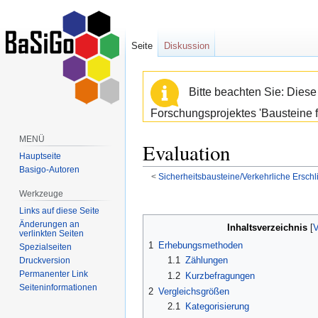
Seite
Diskussion
Bitte beachten Sie: Dies
Forschungsprojektes 'Bausteine f
MENÜ
Evaluation
Hauptseite
Basigo-Autoren
<
Sicherheitsbausteine/Verkehrliche Erschl
Werkzeuge
Zur
Zur
Links auf diese Seite
Navigation
Suche
Änderungen an
Inhaltsverzeichnis
springen
springen
verlinkten Seiten
1
Erhebungsmethoden
Spezialseiten
1.1
Zählungen
Druckversion
Permanenter Link
1.2
Kurzbefragungen
Seiten­informationen
2
Vergleichsgrößen
2.1
Kategorisierung