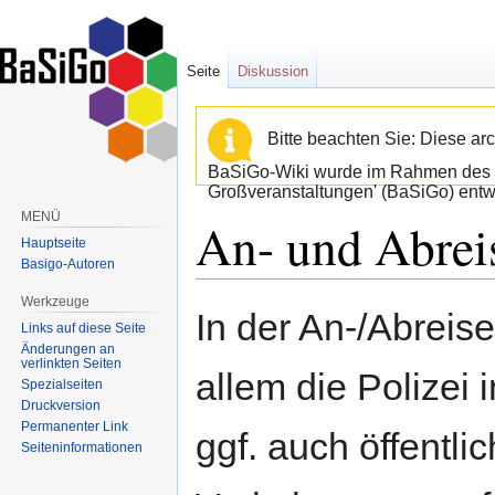
Seite
Diskussion
Bitte beachten Sie: Diese arc
BaSiGo-Wiki wurde im Rahmen des B
Großveranstaltungen' (BaSiGo) entwi
MENÜ
An- und Abreis
Hauptseite
Basigo-Autoren
Werkzeuge
Zur
Zur
In der An-/Abreis
Links auf diese Seite
Navigation
Suche
Änderungen an
springen
springen
verlinkten Seiten
allem die Polizei 
Spezialseiten
Druckversion
Permanenter Link
ggf. auch öffentli
Seiten­informationen