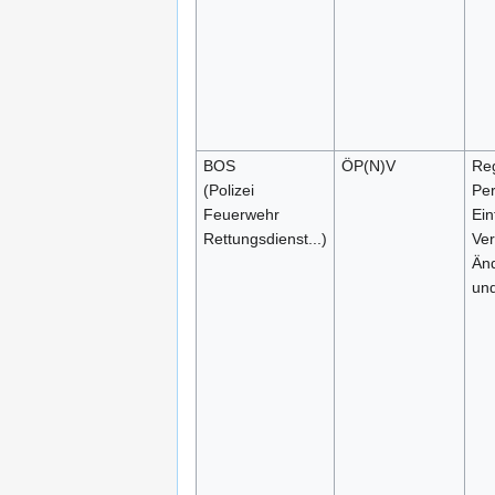
BOS
ÖP(N)V
Re
(Polizei
Per
Feuerwehr
Ein
Rettungsdienst...)
Ver
Änd
und