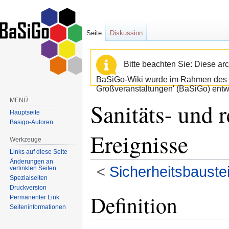
Seite
Diskussion
Bitte beachten Sie: Diese arc
BaSiGo-Wiki wurde im Rahmen des B
Großveranstaltungen' (BaSiGo) entwi
MENÜ
Sanitäts- und r
Hauptseite
Basigo-Autoren
Ereignisse
Werkzeuge
Links auf diese Seite
Änderungen an
<
Sicherheitsbauste
verlinkten Seiten
Spezialseiten
Druckversion
Zur
Zur
Definition
Permanenter Link
Navigation
Suche
Seiten­informationen
springen
springen