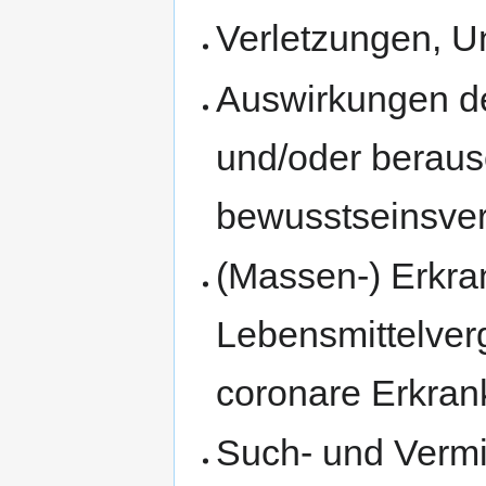
Verletzungen, Un
Auswirkungen de
und/oder berau
bewusstseinsver
(Massen-) Erkra
Lebensmittelverg
coronare Erkra
Such- und Verm