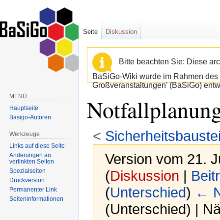
Seite
Diskussion
Bitte beachten Sie: Diese arc
BaSiGo-Wiki wurde im Rahmen des B
Großveranstaltungen' (BaSiGo) entwi
MENÜ
Notfallplanun
Hauptseite
Basigo-Autoren
<
Sicherheitsbauste
Werkzeuge
Links auf diese Seite
Version vom 21. J
Änderungen an
verlinkten Seiten
Spezialseiten
(
Diskussion
|
Beit
Druckversion
(
Unterschied
)
← N
Permanenter Link
Seiten­informationen
(Unterschied) | N