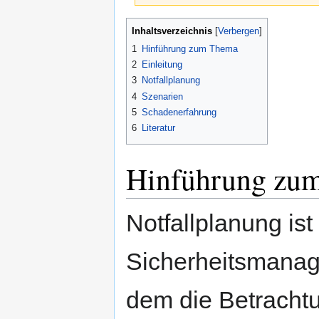
Zur
Zur
Inhaltsverzeichnis
Navigation
Suche
1
Hinführung zum Thema
springen
springen
2
Einleitung
3
Notfallplanung
4
Szenarien
5
Schadenerfahrung
6
Literatur
Hinführung zu
Notfallplanung ist
Sicherheitsmanag
dem die Betrachtu